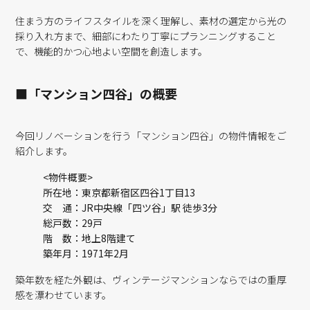
住まう方のライフスタイルを深く理解し、素材の選定から光の
採り入れ方まで、細部にわたり丁寧にプランニングすること
で、機能的かつ心地よい空間を創造します。
■「マンション四谷」の概要
今回リノベーションを行う「マンション四谷」の物件情報をご
紹介します。
<物件概要>
所在地：東京都新宿区四谷1丁目13
交 通：JR中央線「四ツ谷」駅 徒歩3分
総戸数：29戸
階 数：地上8階建て
築年月：1971年2月
築年数を経た外観は、ヴィンテージマンションならではの重厚
感を漂わせています。