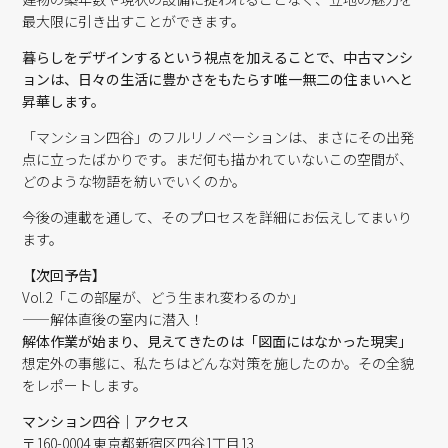
最大限に引き出すことができます。
暮らしをデザインするという視点を加えることで、中古マンシ
ョンは、日々の生活に豊かさをもたらす唯一無二の住まいへと
昇華します。
「マンション四谷」のフルリノベーションは、まさにその出発
点に立ったばかりです。まだ何も描かれていないこの空間が、
どのような物語を紡いでいくのか。
今後の連載を通して、そのプロセスを詳細にお伝えしてまいり
ます。
【
次回予告】
Vol.2「この部屋が、どう生まれ変わるのか」
——解体直後の室内に潜入！
解体作業が始まり、見えてきたのは「図面にはなかった現実」
想定外の事態に、私たちはどんな対策を施したのか。その全貌
をレポートします。
マンション四谷｜アクセス
〒160-0004 東京都新宿区四谷1丁目13