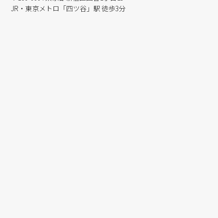
JR・東京メトロ「四ツ谷」駅 徒歩3分