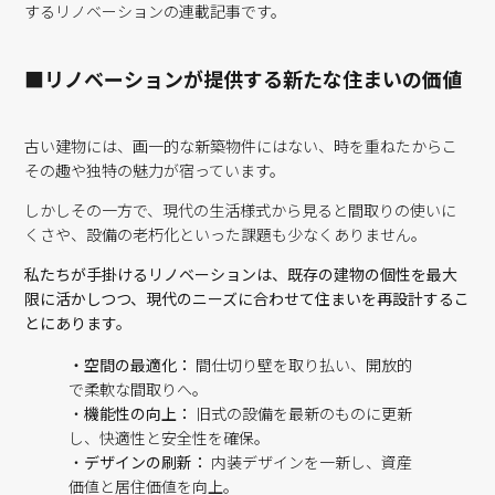
するリノベーションの連載記事です。
■リノベーションが提供する新たな住まいの価値
古い建物には、画一的な新築物件にはない、時を重ねたからこ
その趣や独特の魅力が宿っています。
しかしその一方で、現代の生活様式から見ると間取りの使いに
くさや、設備の老朽化といった課題も少なくありません。
私たちが手掛けるリノベーションは、既存の建物の個性を最大
限に活かしつつ、現代のニーズに合わせて住まいを再設計するこ
とにあります。
・空間の最適化：
間仕切り壁を取り払い、開放的
で柔軟な間取りへ。
・
機能性の向上：
旧式の設備を最新のものに更新
し、快適性と安全性を確保。
・
デザインの刷新：
内装デザインを一新し、資産
価値と居住価値を向上。